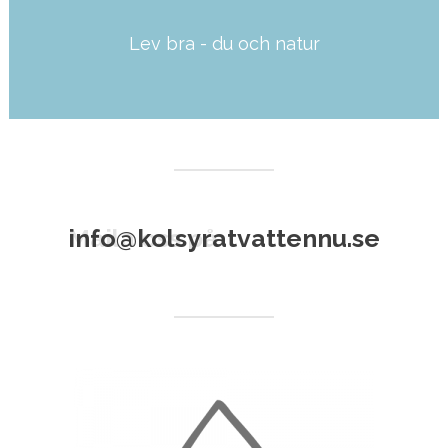
Lev bra - du och natur
Läs mer här
info@kolsyratvattennu.se