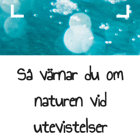
Så värnar du om
naturen vid
utevistelser