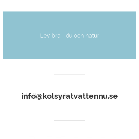
Lev bra - du och natur
Läs mer här
info@kolsyratvattennu.se