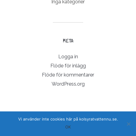
Inga kategorier
META
Logga in
Flöde för inlägg
Flöde för kommentarer
WordPress.org
Vi använder inte cookies här på kolsyratvattennu.se.
COPYRIGHT © 2026 KOLSYRATVATTENNU.SE
OK